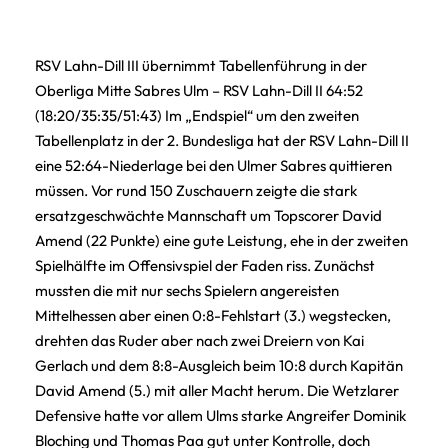
RSV Lahn-Dill III übernimmt Tabellenführung in der
Oberliga Mitte Sabres Ulm – RSV Lahn-Dill II 64:52
(18:20/35:35/51:43) Im „Endspiel“ um den zweiten
Tabellenplatz in der 2. Bundesliga hat der RSV Lahn-Dill II
eine 52:64-Niederlage bei den Ulmer Sabres quittieren
müssen. Vor rund 150 Zuschauern zeigte die stark
ersatzgeschwächte Mannschaft um Topscorer David
Amend (22 Punkte) eine gute Leistung, ehe in der zweiten
Spielhälfte im Offensivspiel der Faden riss. Zunächst
mussten die mit nur sechs Spielern angereisten
Mittelhessen aber einen 0:8-Fehlstart (3.) wegstecken,
drehten das Ruder aber nach zwei Dreiern von Kai
Gerlach und dem 8:8-Ausgleich beim 10:8 durch Kapitän
David Amend (5.) mit aller Macht herum. Die Wetzlarer
Defensive hatte vor allem Ulms starke Angreifer Dominik
Bloching und Thomas Paa gut unter Kontrolle, doch