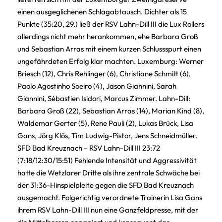
einen ausgeglichenen Schlagabtausch. Dichter als 15
Punkte (35:20, 29.) ließ der RSV Lahn-Dill III die Lux Rollers
allerdings nicht mehr herankommen, ehe Barbara Groß
und Sebastian Arras mit einem kurzen Schlussspurt einen
ungefährdeten Erfolg klar machten. Luxemburg: Werner
Briesch (12), Chris Rehlinger (6), Christiane Schmitt (6),
Paolo Agostinho Soeiro (4), Jason Giannini, Sarah
Giannini, Sébastien Isidori, Marcus Zimmer. Lahn-Dill:
Barbara Groß (22), Sebastian Arras (14), Marian Kind (8),
Waldemar Gerter (5), Rene Pauli (2), Lukas Brück, Lisa
Gans, Jörg Klös, Tim Ludwig-Pistor, Jens Schneidmüller.
SFD Bad Kreuznach – RSV Lahn-Dill III 23:72
(7:18/12:30/15:51) Fehlende Intensität und Aggressivität
hatte die Wetzlarer Dritte als ihre zentrale Schwäche bei
der 31:36-Hinspielpleite gegen die SFD Bad Kreuznach
ausgemacht. Folgerichtig verordnete Trainerin Lisa Gans
ihrem RSV Lahn-Dill III nun eine Ganzfeldpresse, mit der