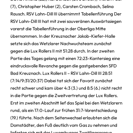
(7), Christopher Huber (2), Carsten Crombach, Selina
Rausch. RSV Lahn-Dill III übernimmt Tabellenführung Der
RSV Lahn-Dill III hat mit zwei souveränen Auswärtssiegen
vorerst die Tabellenführung in der Oberliga Mitte
übernommen. In der Kreuznacher Jakob-Kiefer-Halle
setzte sich das Wetzlarer Nachwuchsteam zunächst
gegen die Lux Rollers II mit 51:28 durch. In der zweiten
Partie des Tages gelang mit einen 72:23-Kantersieg eine
eindrucksvolle Revanche gegen die gastgebenden SFD
Bad Kreuznach. Lux Rollers II – RSV Lahn-Dill III 28:51
(7:14/9:31/20:37) Dabei tat sich der Favorit zunächst
recht schwer und kam über 4:3 (3.) und 8:5 (6.) nicht recht
in die Partie gegen die Zweitvertretung der Lux Rollers.
Erst im zweiten Abschnitt lief das Spiel bei den Wetzlarern
rund, als ein 17:0-Lauf zur frühen 31:7-Vorentschiedung
(19.) führte. Nach dem Seitenwechsel erlaubten sich die
Domstädter, den Fuß deutlich vom Gas zu nehmen und
lieferten sich mit der Luxemburger Zweitligareserve