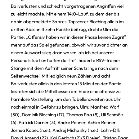
Ballverlusten und schlecht vorgetragenen Angriffen viel
zu leicht machte. Mit einem 14:0-Lauf, zu dem der bis
dahin abgemeldete Sabres-Topscorer Bloching allein im
dritten Abschnitt zehn Punkte beitrug, drehte Ulm die
Partie. „Offensiv haben wir in dieser Phase keinen Zugriff
mehr auf das Spiel gefunden, obwohl wir zuvor dichter an
einem Auswärtssieg dran waren, als ich bei unserer
Personalsituation hoffen durfte“, haderte RSV-Trainer
Stange mit dem Auftritt seiner Schützlinge nach dem
Seitenwechsel. Mit lediglich neun Zählen und acht
Ballverlusten allein in den letzten 15 Minuten der Partie
leisteten sich die Mittelhessen am Ende eine offensiv zu
harmlose Vorstellung, um den Tabellenzweiten aus Ulm
noch einmal in Gefahr zu bringen. Ulm: Manfred Wolf
(30), Dominik Bloching (17), Thomas Paa (8), Uli Schmölz
(6), Patrick Dorner (3), Andre Penner, Achim Renner,
Joshua Kopec (n.e.), Andrej Michalsky (n.e.). Lahn-Dill:
David Amend (22), Kai Gerlach (21/3 Dreier), Tristan Paar