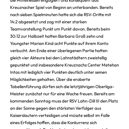
die Mittelhessen engagiert und konsequent das
Kreuznacher Spiel von Beginn an unterbanden. Bereits
nach sieben Spielminuten hatte sich die RSV-Dritte mit
14:2 abgesetzt und zog mit einer starken
Teamvorstellung Punkt um Punkt davon. Bereits beim
30:12 zur Halbzeit hatten Barbara Groß zehn und
Youngster Marian Kind acht Punkte auf ihrem Konto
verbucht. Am Ende einer überlegenen Partie hatten
gleich vier Akteure bei den Lahnstädtern zweistellig
gepunktet und insbesondere Kreuznachs Center Metehan
Intas mit lediglich vier Punkten deutlich unter seinen
Möglichkeiten gehalten. Über die eroberte
Tabellenführung dürfen sich die letztjährigen Oberliga-
Meister zunächst nur für eine Woche freuen. Bereits am
kommenden Sonntag muss der RSV Lahn-Dill III den Platz
an der Sonne gegen den stärksten Verfolger aus
Kaiserslautern verteidigen und müsste selbst im Falle
eines Erfolges hoffen, dass die Konkurrenz sich