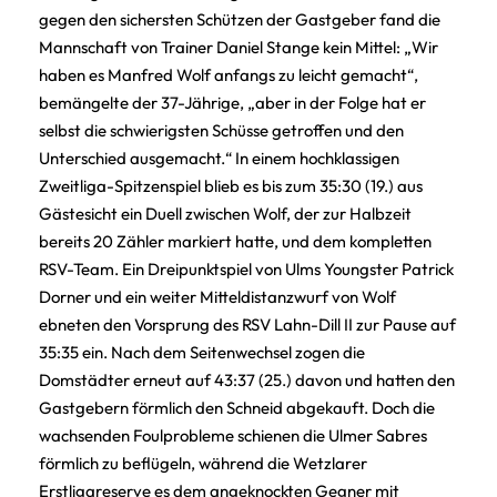
gegen den sichersten Schützen der Gastgeber fand die
Mannschaft von Trainer Daniel Stange kein Mittel: „Wir
haben es Manfred Wolf anfangs zu leicht gemacht“,
bemängelte der 37-Jährige, „aber in der Folge hat er
selbst die schwierigsten Schüsse getroffen und den
Unterschied ausgemacht.“ In einem hochklassigen
Zweitliga-Spitzenspiel blieb es bis zum 35:30 (19.) aus
Gästesicht ein Duell zwischen Wolf, der zur Halbzeit
bereits 20 Zähler markiert hatte, und dem kompletten
RSV-Team. Ein Dreipunktspiel von Ulms Youngster Patrick
Dorner und ein weiter Mitteldistanzwurf von Wolf
ebneten den Vorsprung des RSV Lahn-Dill II zur Pause auf
35:35 ein. Nach dem Seitenwechsel zogen die
Domstädter erneut auf 43:37 (25.) davon und hatten den
Gastgebern förmlich den Schneid abgekauft. Doch die
wachsenden Foulprobleme schienen die Ulmer Sabres
förmlich zu beflügeln, während die Wetzlarer
Erstligareserve es dem angeknockten Gegner mit