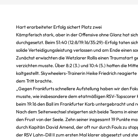
Hart erarbeiteter Erfolg sichert Platz zwei
Kämpferisch stark, aber in der Offensive ohne Glanz hat sich
durchgesetzt. Beim 51:40 (12:8/19:16/35:29)-Erfolg taten si
solide Verteidigungsleistung verlassen und am Ende einen s
Zunächst erwischten die Wetzlarer Rollis einen Traumstart 
verzichten musste. Über 8:2 (3.) und 10:4 (5.) hatten die Mit
kaltgestellt. Skywheelers-Trainerin Heike Friedrich reagiert
dem Tritt brachte.
„Gegen Frankfurts schnellere Aufstellung haben wir den Foku
musste, wie insbesondere dem etatmäßigen RSV-Topscorer Ka
beim 19:16 den Ball im Frankfurter Korb untergebracht und r
Nach dem Seitenwechsel steigerten sich beide Teams in einer
den Frust von der Seele. Zehn seiner insgesamt 19 Punkte ma
durch Kapitän David Amend, der oft nur durch Fouls zu stopp
der RSV Lahn-Dill II zum ersten Mal klarer abgesetzt und s