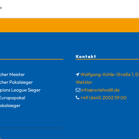
Kontakt
cher Meister
Wolfgang-Kühle-Straße 1, 
cher Pokalsieger
Wetzlar
ions League Sieger
info@rsvlahndill.de
uropapokal
+49 (6441) 2002 59 00
okalsieger
y