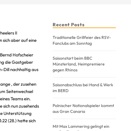
Recent Posts
heelers II
Traditionelle Grillfeier des RSV-
 sich aber auf eine
Fanclubs am Sonntag
 Bernd Hofscheier
Saisonstart beim BBC
gung die Gastgeber
Münsterland, Heimpremiere
n-Dill nachhaltig aus
gegen Rhinos
tange , der zusehen
Saisonabschluss bei Hand & Werk
im BERD
zum Seitenwechsel
eines Teams ein.
Polnischer Nationalspieler kommt
te sich nun zusehends
aus Gran Canaria
rke Unterstützung
22 (28.) hatte sich
Mit Max Lammering gelingt ein