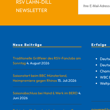
RSV LAHN-DILL
NEWSLETTER
Neue Beiträge
Erfolge
Traditionelle Grillfeier des RSV-Fanclubs am
Deuts
Sonntag
4. August 2026
Deuts
Champ
Saisonstart beim BBC Münsterland,
WBC E
Heimpremiere gegen Rhinos
15. Juli 2026
Weltp
Saisonabschluss bei Hand & Werk im BERD
4.
Juni 2026
powered b