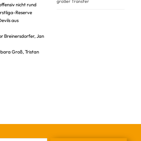
großer Transfer
ffensiv nicht rund
rstliga-Reserve
evils aus
bor Breinersdorfer, Jan
rbara Groß, Tristan