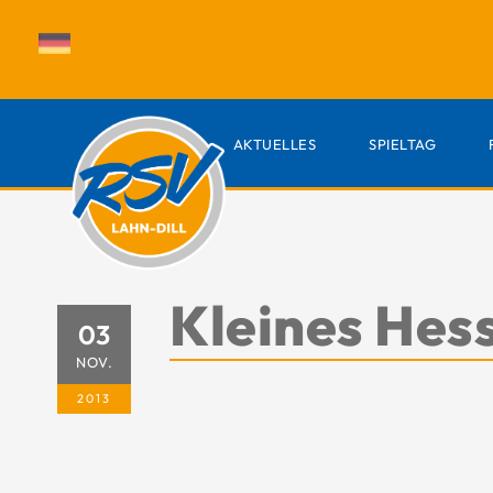
AKTUELLES
SPIELTAG
Kleines Hess
03
NOV.
2013