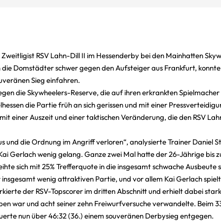
 Zweitligist RSV Lahn-Dill II im Hessenderby bei den Mainhatten Skyw
ch die Domstädter schwer gegen den Aufsteiger aus Frankfurt, konnten
ouveränen Sieg einfahren.
gegen die Skywheelers-Reserve, die auf ihren erkrankten Spielmacher
telhessen die Partie früh an sich gerissen und mit einer Pressverteidi
e mit einer Auszeit und einer taktischen Veränderung, die den RSV Lah
s und die Ordnung im Angriff verloren“, analysierte Trainer Daniel S
i Gerlach wenig gelang. Ganze zwei Mal hatte der 26-Jährige bis 
eihte sich mit 25% Trefferquote in die insgesamt schwache Ausbeute s
 insgesamt wenig attraktiven Partie, und vor allem Kai Gerlach spiel
rkierte der RSV-Topscorer im dritten Abschnitt und erhielt dabei sta
en war und acht seiner zehn Freiwurfversuche verwandelte. Beim 33:
teuerte nun über 46:32 (36.) einem souveränen Derbysieg entgegen.