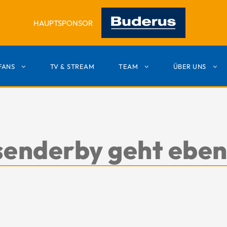
HAUPTSPONSOR
FANS
TV & STREAM
TEAM
ÜBER UNS
enderby geht ebenf