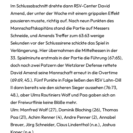
Im Schlussabschnitt drehte dann RSV-Center David
Amend, der unter der Woche mit einem grippalen Effekt
pausieren musste, richtig auf. Nach neun Punkten des
Mannschaftskapitäns stand die Partie auf Messers
Schneide, und Amends Treffer zum 63:63 wenige
Sekunden vor der Schlusssirene schickte das Spiel in
Verlängerung. Hier übernahmen die Mittelhessen in der
33. Spielminute erstmals in der Partie die Führung (67:65),
doch nach zwei Patzern der Wetzlarer Defense rettete
David Amend seine Mannschaft erneut in die Overtime
(69:69, 45.). Fünf Punkte in Folge ließen den RSV Lahn-Dill
II dann bereits wie den sicheren Sieger aussehen (76:73,
48.), aber Ulms Routiniers Wolf und Paa gaben sich an
der Freiwurflinie keine Blöße mehr.
Ulm: Manfred Wolf (27), Dominik Bloching (26), Thomas
Paa (21), Achim Renner (4), Andre Penner (2), Annabel
Breuer, Jörg Schneider, Claus Lindenthal (n.e.), Joshua
Kopec (n.e.).