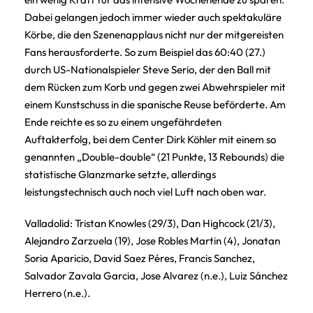
Dabei gelangen jedoch immer wieder auch spektakuläre
Körbe, die den Szenenapplaus nicht nur der mitgereisten
Fans herausforderte. So zum Beispiel das 60:40 (27.)
durch US-Nationalspieler Steve Serio, der den Ball mit
dem Rücken zum Korb und gegen zwei Abwehrspieler mit
einem Kunstschuss in die spanische Reuse beförderte. Am
Ende reichte es so zu einem ungefährdeten
Auftakterfolg, bei dem Center Dirk Köhler mit einem so
genannten „Double-double“ (21 Punkte, 13 Rebounds) die
statistische Glanzmarke setzte, allerdings
leistungstechnisch auch noch viel Luft nach oben war.
Valladolid: Tristan Knowles (29/3), Dan Highcock (21/3),
Alejandro Zarzuela (19), Jose Robles Martin (4), Jonatan
Soria Aparicio, David Saez Péres, Francis Sanchez,
Salvador Zavala Garcia, Jose Alvarez (n.e.), Luiz Sánchez
Herrero (n.e.).