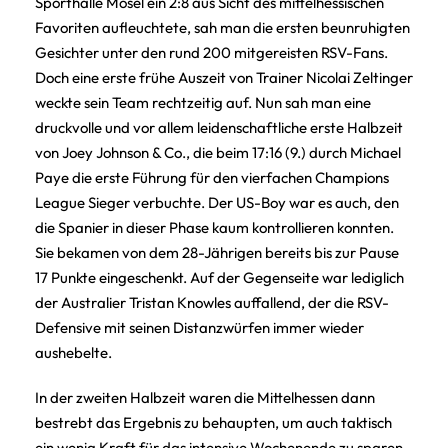
Sporthalle Mosel ein 2:8 aus Sicht des mittelhessischen
Favoriten aufleuchtete, sah man die ersten beunruhigten
Gesichter unter den rund 200 mitgereisten RSV-Fans.
Doch eine erste frühe Auszeit von Trainer Nicolai Zeltinger
weckte sein Team rechtzeitig auf. Nun sah man eine
druckvolle und vor allem leidenschaftliche erste Halbzeit
von Joey Johnson & Co., die beim 17:16 (9.) durch Michael
Paye die erste Führung für den vierfachen Champions
League Sieger verbuchte. Der US-Boy war es auch, den
die Spanier in dieser Phase kaum kontrollieren konnten.
Sie bekamen von dem 28-Jährigen bereits bis zur Pause
17 Punkte eingeschenkt. Auf der Gegenseite war lediglich
der Australier Tristan Knowles auffallend, der die RSV-
Defensive mit seinen Distanzwürfen immer wieder
aushebelte.
In der zweiten Halbzeit waren die Mittelhessen dann
bestrebt das Ergebnis zu behaupten, um auch taktisch
ein wenig Kraft für das intensive Wochenende zu sparen.