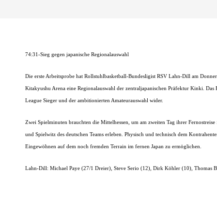
74:31-Sieg gegen japanische Regionalauswahl
Die erste Arbeitsprobe hat Rollstuhlbasketball-Bundesligist RSV Lahn-Dill am Donner
Kitakyushu Arena eine Regionalauswahl der zentraljapanischen Präfektur Kinki. Das
League Sieger und der ambitionierten Amateurauswahl wider.
Zwei Spielminuten brauchten die Mittelhessen, um am zweiten Tag ihrer Fernostrei
und Spielwitz des deutschen Teams erleben. Physisch und technisch dem Kontrahenten 
Eingewöhnen auf dem noch fremden Terrain im fernen Japan zu ermöglichen.
Lahn-Dill: Michael Paye (27/1 Dreier), Steve Serio (12), Dirk Köhler (10), Thomas