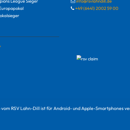
ions League Sieger
info@rsvlahndill.de
uropapokal
+49 (6441) 2002 59 00
okalsieger
y
 vom RSV Lahn-Dill ist für Android- und Apple-Smartphones ve
© 2022 RSV Lahn-Dill Sportvermarktungs GmbH