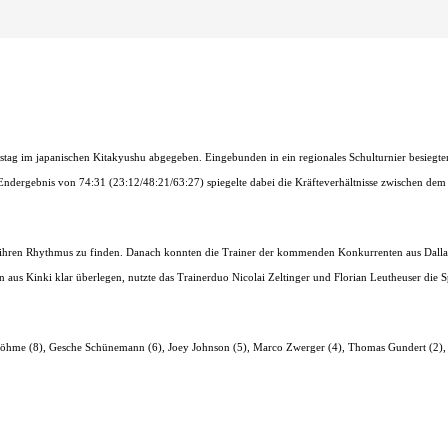
stag im japanischen Kitakyushu abgegeben. Eingebunden in ein regionales Schulturnier besiegten 
 Endergebnis von 74:31 (23:12/48:21/63:27) spiegelte dabei die Kräfteverhältnisse zwischen d
se ihren Rhythmus zu finden. Danach konnten die Trainer der kommenden Konkurrenten aus Dall
aus Kinki klar überlegen, nutzte das Trainerduo Nicolai Zeltinger und Florian Leutheuser die S
 Böhme (8), Gesche Schünemann (6), Joey Johnson (5), Marco Zwerger (4), Thomas Gundert (2), 