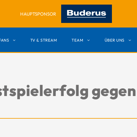
HAUPTSPONSOR
FANS
TV & STREAM
TEAM
ÜBER UNS
tspielerfolg gegen