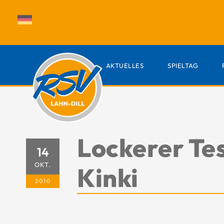
AKTUELLES
SPIELTAG
Lockerer Tes
14
OKT.
Kinki
2010