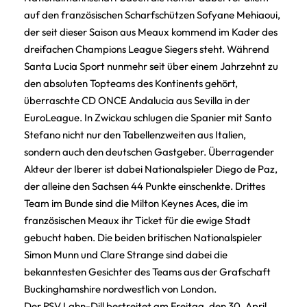
auf den französischen Scharfschützen Sofyane Mehiaoui,
der seit dieser Saison aus Meaux kommend im Kader des
dreifachen Champions League Siegers steht. Während
Santa Lucia Sport nunmehr seit über einem Jahrzehnt zu
den absoluten Topteams des Kontinents gehört,
überraschte CD ONCE Andalucia aus Sevilla in der
EuroLeague. In Zwickau schlugen die Spanier mit Santo
Stefano nicht nur den Tabellenzweiten aus Italien,
sondern auch den deutschen Gastgeber. Überragender
Akteur der Iberer ist dabei Nationalspieler Diego de Paz,
der alleine den Sachsen 44 Punkte einschenkte. Drittes
Team im Bunde sind die Milton Keynes Aces, die im
französischen Meaux ihr Ticket für die ewige Stadt
gebucht haben. Die beiden britischen Nationalspieler
Simon Munn und Clare Strange sind dabei die
bekanntesten Gesichter des Teams aus der Grafschaft
Buckinghamshire nordwestlich von London.
Der RSV Lahn-Dill bestreitet am Freitag, den 30. April