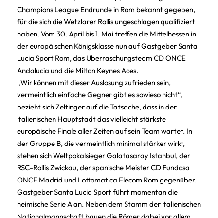
Champions League Endrunde in Rom bekannt gegeben,
für die sich die Wetzlarer Rollis ungeschlagen qualifiziert
haben.
Vom 30. April bis 1.
Mai treffen die Mittelhessen in
der europäischen Königsklasse nun auf Gastgeber Santa
Lucia Sport Rom, das Überraschungsteam CD ONCE
Andalucia und die Milton Keynes Aces.
„Wir können mit dieser Auslosung zufrieden sein,
vermeintlich einfache Gegner gibt es sowieso nicht“,
bezieht sich Zeltinger auf die Tatsache, dass in der
italienischen Hauptstadt das vielleicht stärkste
europäische Finale aller Zeiten auf sein Team wartet. In
der Gruppe B, die vermeintlich minimal stärker wirkt,
stehen sich Weltpokalsieger Galatasaray Istanbul, der
RSC-Rollis Zwickau, der spanische Meister CD Fundosa
ONCE Madrid und Lottomatica Elecom Rom gegenüber.
Gastgeber Santa Lucia Sport führt momentan die
heimische Serie A an. Neben dem Stamm der italienischen
Nationalmannschaft bauen die Römer dabei vor allem