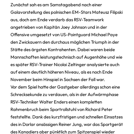
Zunächst sah es am Samstagabend nach einer
Galavorstellung des polnischen EM-Stars Mateusz Filipski
aus, doch am Ende verdarb das RSV-Teamwork
angetrieben von Kapitän Joey Johnson und in der
Offensive umgesetzt von US-Pointguard Michael Paye
den Zwickauern den durchaus möglichen Triumph in der
Stätte des ärgsten Kontrahenten. Dabei waren beide
Mannschaften leistungstechnisch auf Augenhöhe und wie
es später RSV-Trainer Nicolai Zeltinger analysierte auch
auf einem deutlich höheren Niveau, als es noch Ende
November beim Hinspiel in Sachsen der Fall war.
Vor dem Spiel hatte der Gastgeber allerdings schon eine
Schrecksekunde zu verdauen, als in der Aufwärmphase
RSV-Techniker Walter Enders einen kompletten
Rahmenbruch beim Sportrollstuhl von Richard Peter
feststellte. Dank des kurzfristigen und schnellen Einsatzes
des in Dorlar ansässigen Reiner Jung, war das Sportgerät
des Kanadiers aber pünktlich zum Spitzenspiel wieder