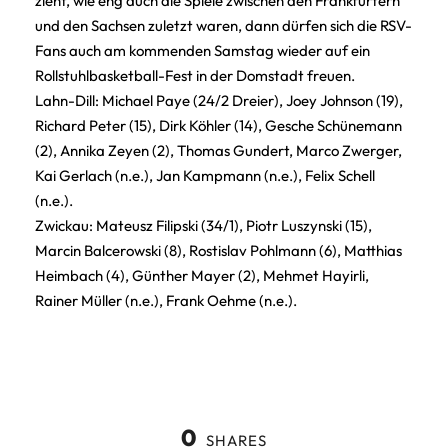
zieht, wie eng auch die Spiele zwischen den Frankfurtern
und den Sachsen zuletzt waren, dann dürfen sich die RSV-
Fans auch am kommenden Samstag wieder auf ein
Rollstuhlbasketball-Fest in der Domstadt freuen.
Lahn-Dill: Michael Paye (24/2 Dreier), Joey Johnson (19),
Richard Peter (15), Dirk Köhler (14), Gesche Schünemann
(2), Annika Zeyen (2), Thomas Gundert, Marco Zwerger,
Kai Gerlach (n.e.), Jan Kampmann (n.e.), Felix Schell
(n.e.).
Zwickau: Mateusz Filipski (34/1), Piotr Luszynski (15),
Marcin Balcerowski (8), Rostislav Pohlmann (6), Matthias
Heimbach (4), Günther Mayer (2), Mehmet Hayirli,
Rainer Müller (n.e.), Frank Oehme (n.e.).
0
SHARES