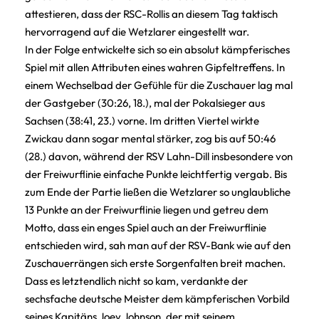
attestieren, dass der RSC-Rollis an diesem Tag taktisch
hervorragend auf die Wetzlarer eingestellt war.
In der Folge entwickelte sich so ein absolut kämpferisches
Spiel mit allen Attributen eines wahren Gipfeltreffens. In
einem Wechselbad der Gefühle für die Zuschauer lag mal
der Gastgeber (30:26, 18.), mal der Pokalsieger aus
Sachsen (38:41, 23.) vorne. Im dritten Viertel wirkte
Zwickau dann sogar mental stärker, zog bis auf 50:46
(28.) davon, während der RSV Lahn-Dill insbesondere von
der Freiwurflinie einfache Punkte leichtfertig vergab. Bis
zum Ende der Partie ließen die Wetzlarer so unglaubliche
13 Punkte an der Freiwurflinie liegen und getreu dem
Motto, dass ein enges Spiel auch an der Freiwurflinie
entschieden wird, sah man auf der RSV-Bank wie auf den
Zuschauerrängen sich erste Sorgenfalten breit machen.
Dass es letztendlich nicht so kam, verdankte der
sechsfache deutsche Meister dem kämpferischen Vorbild
seines Kapitäns Joey Johnson, der mit seinem