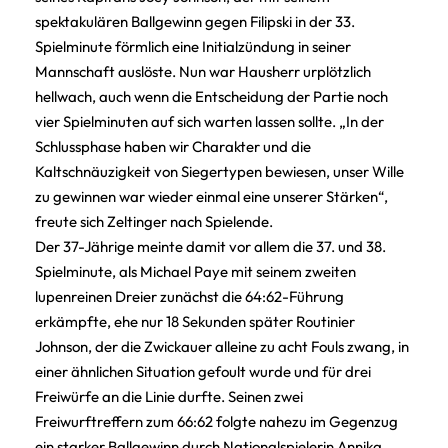
spektakulären Ballgewinn gegen Filipski in der 33.
Spielminute förmlich eine Initialzündung in seiner
Mannschaft auslöste. Nun war Hausherr urplötzlich
hellwach, auch wenn die Entscheidung der Partie noch
vier Spielminuten auf sich warten lassen sollte. „In der
Schlussphase haben wir Charakter und die
Kaltschnäuzigkeit von Siegertypen bewiesen, unser Wille
zu gewinnen war wieder einmal eine unserer Stärken“,
freute sich Zeltinger nach Spielende.
Der 37-Jährige meinte damit vor allem die 37. und 38.
Spielminute, als Michael Paye mit seinem zweiten
lupenreinen Dreier zunächst die 64:62-Führung
erkämpfte, ehe nur 18 Sekunden später Routinier
Johnson, der die Zwickauer alleine zu acht Fouls zwang, in
einer ähnlichen Situation gefoult wurde und für drei
Freiwürfe an die Linie durfte. Seinen zwei
Freiwurftreffern zum 66:62 folgte nahezu im Gegenzug
ein starker Ballgewinn durch Nationalspielerin Annika